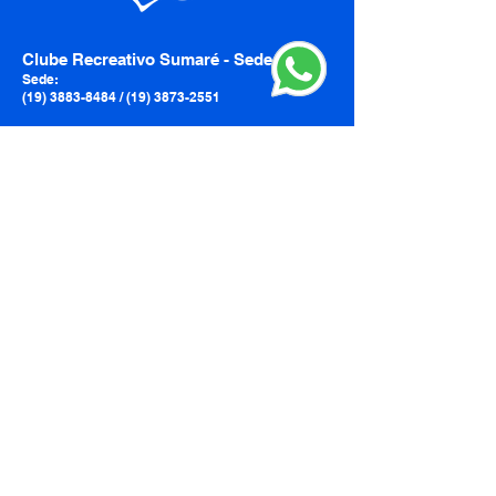
Clube Recreativo Sumaré - Sede
Sede:
(19) 3883-8484 / (19) 3873-2551
Sede:
Segunda à Sexta: 05:30 às 22:00
Sábado: 08:00 às 21:00
Domingos e feriados: 08:00 às 18:00
Academia: