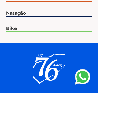
Natação
Bike
Clube Recreativo Sumaré - Sede
Sede:
(19) 3883-8484 / (19) 3873-2551